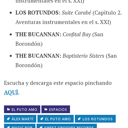
instrumentales en el s. XXI)
LOS ROTUNDOS:
Suite Carabé
(Capítulo 2.
Aventuras instrumentales en el s. XXI)
THE BUCANNAN:
Confital Bay
(San
Borondón)
THE BUCANNAN:
Baptisterio Sisters
(San
Borondón)
Escucha y descarga este espacio pinchando
AQUÍ
.
EL PUTO AMO
ESPACIOS
ÀLEX MARTÍ
EL PUTO AMO
LOS ROTUNDOS
MAGIC POP
SWEET GROOVES RECORDS