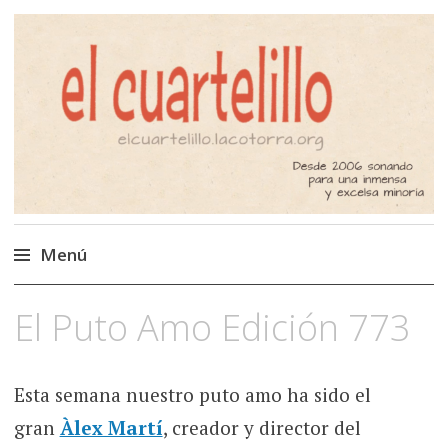
El Cuartelillo
Programa de radio de música
independiente. Podcast
Menú
Saltar
El Puto Amo Edición 773
al
contenido
Esta semana nuestro puto amo ha sido el
gran
Àlex Martí
, creador y director del