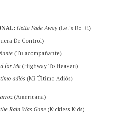
ONAL:
Getta Fade Away
(Let’s Do It!)
uera De Control)
ñante
(Tu acompañante)
d for Me
(Highway To Heaven)
ltimo adiós
(Mi Último Adiós)
 arroz
(Americana)
 the Rain Was Gone
(Kickless Kids)