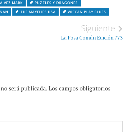
A VEZ MARK
PUZZLES Y DRAGONES
NNAN
THE MAYFLIES USA
WICCAN PLAY BLUES
Siguiente
La Fosa Común Edición 773
 no será publicada.
Los campos obligatorios