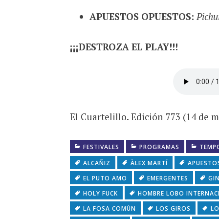
APUESTOS OPUESTOS:
Pichu
¡¡¡DESTROZA EL PLAY!!!
El Cuartelillo. Edición 773 (14 de 
FESTIVALES
PROGRAMAS
TEMP
ALCAÑIZ
ÀLEX MARTÍ
APUESTO
EL PUTO AMO
EMERGENTES
GI
HOLY FUCK
HOMBRE LOBO INTERNAC
LA FOSA COMÚN
LOS GIROS
L