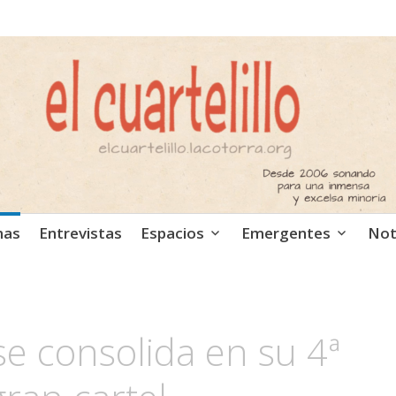
ca independiente. Podcast
mas
Entrevistas
Espacios
Emergentes
Not
e consolida en su 4ª