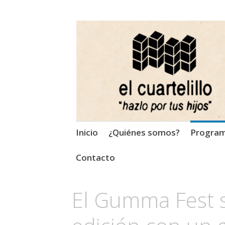
El Cuartelillo
Programa de radio de músi
Saltar
Inicio
¿Quiénes somos?
Progra
al
contenido
Contacto
El Gumma Fest s