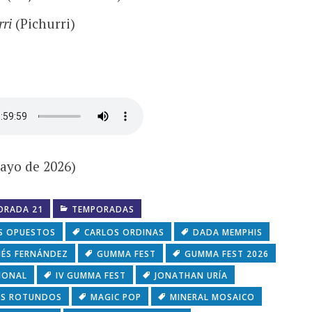
rri
(Pichurri)
mayo de 2026)
ORADA 21
TEMPORADAS
S OPUESTOS
CARLOS ORDINAS
DADA MEMPHIS
NÉS FERNÁNDEZ
GUMMA FEST
GUMMA FEST 2026
IONAL
IV GUMMA FEST
JONATHAN URÍA
OS ROTUNDOS
MAGIC POP
MINERAL MOSAICO