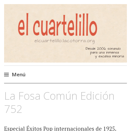
El Cuartelillo
Programa de radio de música
independiente. Podcast
Menú
Saltar
La Fosa Común Edición
al
contenido
752
Especial Éxitos Pop internacionales de 1925.