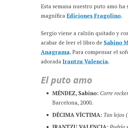
Esta semana nuestro puto amo ha 
magnífica
Ediciones Fragolino
.
Sergio viene a calzón quitado y co
acabar de leer el libro de
Sabino 
Anagrama
. Para compensar el so
adorada
Irantzu Valencia
.
El puto amo
MÉNDEZ, Sabino:
Corre rocker
Barcelona, 2000.
DÉCIMA VÍCTIMA:
Tan lejos
(
IRANTZU VALENCIA:
Podría 