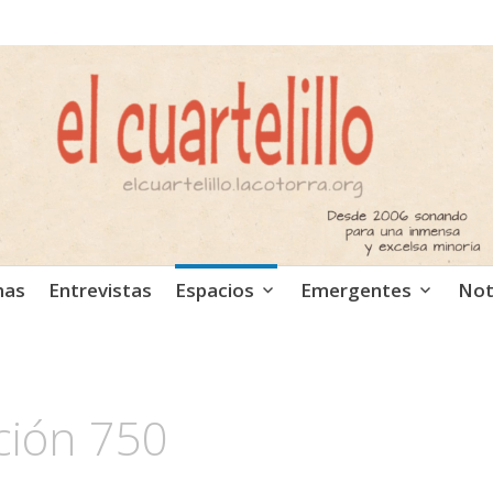
ca independiente. Podcast
mas
Entrevistas
Espacios
Emergentes
Not
ción 750