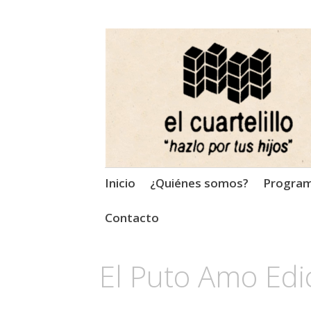
El Cuartelillo
Programa de radio de músi
Saltar
Inicio
¿Quiénes somos?
Progra
al
contenido
Contacto
El Puto Amo Edi