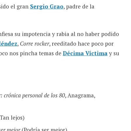
sido el gran
Sergio Grao
, padre de la
nfiesa su impotencia y rabia al no haber podido
Méndez
,
Corre rocker
, reeditado hace poco por
foco nos pincha temas de
Décima Víctima
y su
: crónica personal de los 80
, Anagrama,
Tan lejos)
ser mejor
(Podría ser mejor)