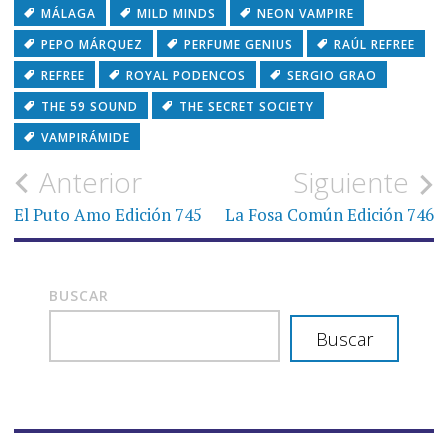
MÁLAGA
MILD MINDS
NEON VAMPIRE
PEPO MÁRQUEZ
PERFUME GENIUS
RAÚL REFREE
REFREE
ROYAL PODENCOS
SERGIO GRAO
THE 59 SOUND
THE SECRET SOCIETY
VAMPIRÁMIDE
Navegación
Anterior
Siguiente
de
El Puto Amo Edición 745
La Fosa Común Edición 746
entradas
BUSCAR
Buscar