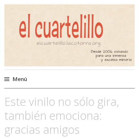
El Cuartelillo
Programa de radio de música
independiente. Podcast
Menú
Saltar
Este vinilo no sólo gira,
al
contenido
también emociona:
gracias amigos