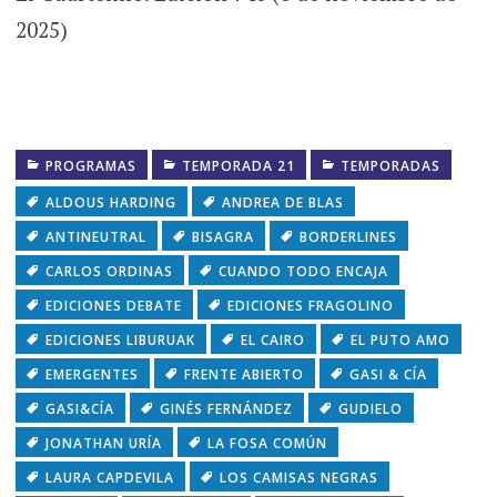
2025)
PROGRAMAS
TEMPORADA 21
TEMPORADAS
ALDOUS HARDING
ANDREA DE BLAS
ANTINEUTRAL
BISAGRA
BORDERLINES
CARLOS ORDINAS
CUANDO TODO ENCAJA
EDICIONES DEBATE
EDICIONES FRAGOLINO
EDICIONES LIBURUAK
EL CAIRO
EL PUTO AMO
EMERGENTES
FRENTE ABIERTO
GASI & CÍA
GASI&CÍA
GINÉS FERNÁNDEZ
GUDIELO
JONATHAN URÍA
LA FOSA COMÚN
LAURA CAPDEVILA
LOS CAMISAS NEGRAS