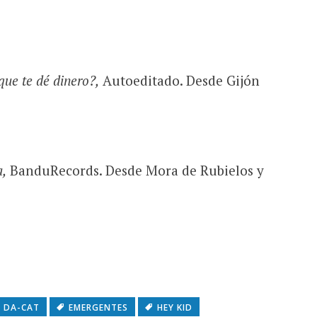
ue te dé dinero?,
Autoeditado. Desde Gijón
a,
BanduRecords. Desde Mora de Rubielos y
DA-CAT
EMERGENTES
HEY KID