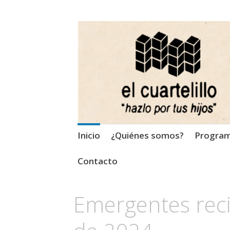
El Cuartelillo
Programa de radio de músi
Saltar
Inicio
¿Quiénes somos?
Progra
al
contenido
Contacto
Emergentes reci