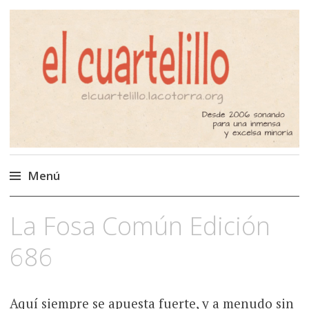
El Cuartelillo
Programa de radio de música
independiente. Podcast
Menú
Saltar
La Fosa Común Edición
al
contenido
686
Aquí siempre se apuesta fuerte, y a menudo sin