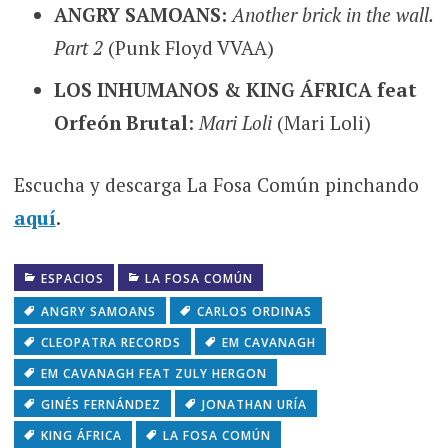
ANGRY SAMOANS:
Another brick in the wall.
Part 2
(Punk Floyd VVAA)
LOS INHUMANOS & KING ÁFRICA
feat
Orfeón Brutal
:
Mari Loli
(Mari Loli)
Escucha y descarga La Fosa Común pinchando
aquí
.
ESPACIOS
LA FOSA COMÚN
ANGRY SAMOANS
CARLOS ORDINAS
CLEOPATRA RECORDS
EM CAVANAGH
EM CAVANAGH FEAT ZULY HERGON
GINÉS FERNÁNDEZ
JONATHAN URÍA
KING ÁFRICA
LA FOSA COMÚN