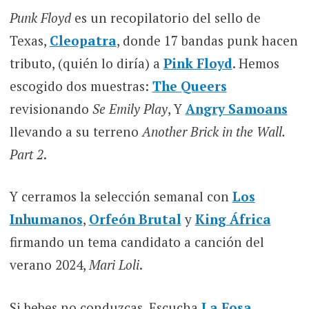
Punk Floyd
es un recopilatorio del sello de
Texas,
Cleopatra
, donde 17 bandas punk hacen
tributo, (quién lo diría) a
Pink Floyd
. Hemos
escogido dos muestras:
The Queers
revisionando
Se Emily Play
, Y
Angry Samoans
llevando a su terreno
Another Brick in the Wall.
Part 2
.
Y cerramos la selección semanal con
Los
Inhumanos
,
Orfeón Brutal
y
King África
firmando un tema candidato a canción del
verano 2024,
Mari Loli
.
Si bebes no conduzcas. Escucha
La Fosa