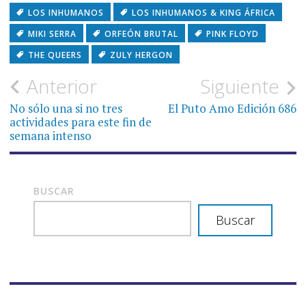
LOS INHUMANOS
LOS INHUMANOS & KING ÁFRICA
MIKI SERRA
ORFEÓN BRUTAL
PINK FLOYD
THE QUEERS
ZULY HERGON
Navegación
Anterior
Siguiente
de
No sólo una si no tres
El Puto Amo Edición 686
actividades para este fin de
entradas
semana intenso
BUSCAR
Buscar