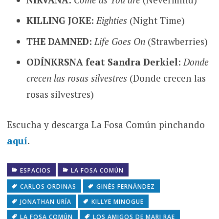
KILLING JOKE:
Eighties
(Night Time)
THE DAMNED:
Life Goes On
(Strawberries)
ODÍNKRSNA
feat Sandra Derkiel
:
Donde
crecen las rosas silvestres
(Donde crecen las
rosas silvestres)
Escucha y descarga La Fosa Común pinchando
aquí
.
ESPACIOS
LA FOSA COMÚN
CARLOS ORDINAS
GINÉS FERNÁNDEZ
JONATHAN URÍA
KILLYE MINOGUE
LA FOSA COMÚN
LOS AMIGOS DE MARI RAE