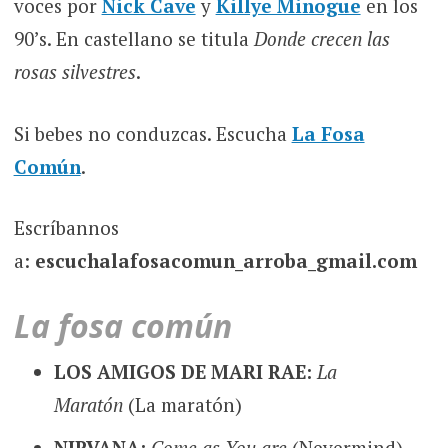
voces por
Nick Cave
y
Killye Minogue
en los
90’s. En castellano se titula
Donde crecen las
rosas silvestres
.
Si bebes no conduzcas. Escucha
La Fosa
Común
.
Escríbannos
a:
escuchalafosacomun_arroba_gmail.com
La fosa común
LOS AMIGOS DE MARI RAE:
La
Maratón
(La maratón)
NIRVANA:
Come as You are
(Nevermind)