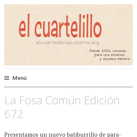
El Cuartelillo
Programa de radio de música
independiente. Podcast
Menú
Saltar
La Fosa Común Edición
al
contenido
672
Presentamos un nuevo batiburrillo de para-