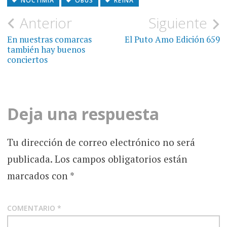
NOCTIMIA
OBÚS
REÏNA
Navegación
Anterior
Siguiente
de
En nuestras comarcas
El Puto Amo Edición 659
también hay buenos
entradas
conciertos
Deja una respuesta
Tu dirección de correo electrónico no será
publicada.
Los campos obligatorios están
marcados con
*
COMENTARIO
*