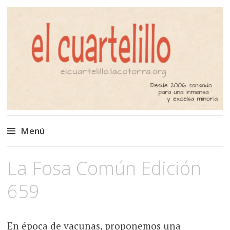
El Cuartelillo
Programa de radio de música
independiente. Podcast
Menú
Saltar
La Fosa Común Edición
al
contenido
659
En época de vacunas, proponemos una