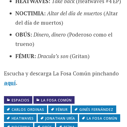
HEATWAVES:
Take back
(Heatwaves #4 EP)
NOCTIMIA:
Altar del día de muertos
(Altar
del día de muertos)
OBÚS:
Dinero, dinero
(Poderoso como el
trueno)
FÉMUR:
Dracula’s son
(Gritan)
Escucha y descarga La Fosa Común pinchando
aquí
.
ESPACIOS
LA FOSA COMÚN
CARLOS ORDINAS
FÉMUR
GINÉS FERNÁNDEZ
HEATWAVES
JONATHAN URÍA
LA FOSA COMÚN