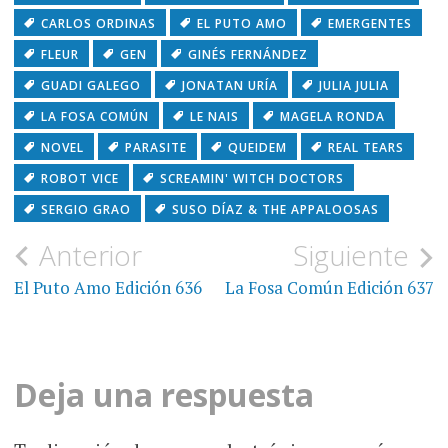
CARLOS ORDINAS
EL PUTO AMO
EMERGENTES
FLEUR
GEN
GINÉS FERNÁNDEZ
GUADI GALEGO
JONATAN URÍA
JULIA JULIA
LA FOSA COMÚN
LE NAIS
MAGELA RONDA
NOVEL
PARASITE
QUEIDEM
REAL TEARS
ROBOT VICE
SCREAMIN' WITCH DOCTORS
SERGIO GRAO
SUSO DÍAZ & THE APPALOOSAS
Navegación
Anterior
Siguiente
de
El Puto Amo Edición 636
La Fosa Común Edición 637
entradas
Deja una respuesta