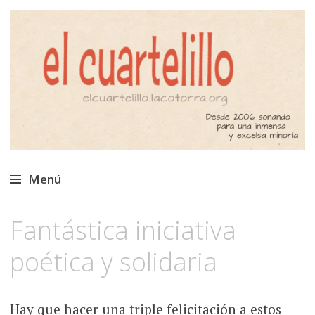
El Cuartelillo
Programa de radio de música
independiente. Podcast
Menú
Saltar
Fantástica iniciativa
al
contenido
poética y solidaria
Hay que hacer una triple felicitación a estos