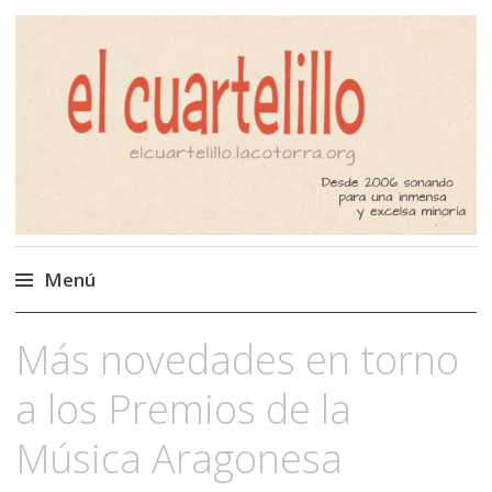
El Cuartelillo
Programa de radio de música
independiente. Podcast
Menú
Saltar
Más novedades en torno
al
contenido
a los Premios de la
Música Aragonesa