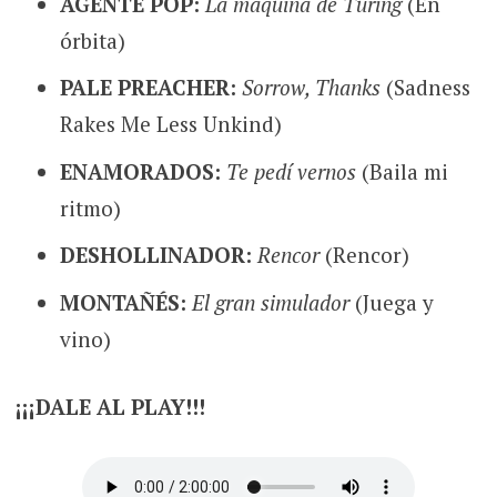
AGENTE POP:
La máquina de Turing
(En
órbita)
PALE PREACHER:
Sorrow, Thanks
(Sadness
Rakes Me Less Unkind)
ENAMORADOS:
Te pedí vernos
(Baila mi
ritmo)
DESHOLLINADOR:
Rencor
(Rencor)
MONTAÑÉS:
El gran simulador
(Juega y
vino)
¡¡¡DALE AL PLAY!!!