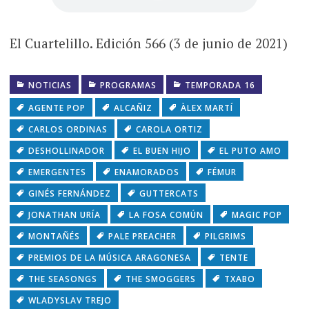
El Cuartelillo. Edición 566 (3 de junio de 2021)
NOTICIAS
PROGRAMAS
TEMPORADA 16
AGENTE POP
ALCAÑIZ
ÀLEX MARTÍ
CARLOS ORDINAS
CAROLA ORTIZ
DESHOLLINADOR
EL BUEN HIJO
EL PUTO AMO
EMERGENTES
ENAMORADOS
FÉMUR
GINÉS FERNÁNDEZ
GUTTERCATS
JONATHAN URÍA
LA FOSA COMÚN
MAGIC POP
MONTAÑÉS
PALE PREACHER
PILGRIMS
PREMIOS DE LA MÚSICA ARAGONESA
TENTE
THE SEASONGS
THE SMOGGERS
TXABO
WLADYSLAV TREJO