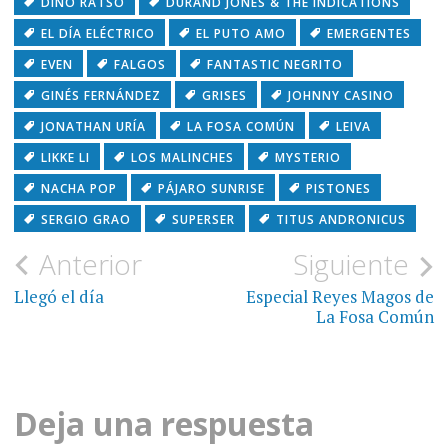
DINO RATSO
DURAND JONES & THE INDICATIONS
EL DÍA ELÉCTRICO
EL PUTO AMO
EMERGENTES
EVEN
FALGOS
FANTASTIC NEGRITO
GINÉS FERNÁNDEZ
GRISES
JOHNNY CASINO
JONATHAN URÍA
LA FOSA COMÚN
LEIVA
LIKKE LI
LOS MALINCHES
MYSTERIO
NACHA POP
PÁJARO SUNRISE
PISTONES
SERGIO GRAO
SUPERSER
TITUS ANDRONICUS
Navegación
Anterior
Siguiente
de
Llegó el día
Especial Reyes Magos de
La Fosa Común
entradas
Deja una respuesta