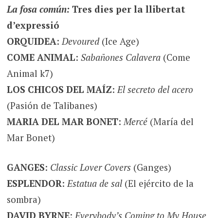
La fosa común:
Tres dies per la llibertat
d’expressió
ORQUIDEA
:
Devoured
(Ice Age)
COME ANIMAL
:
Sabañones Calavera
(Come
Animal k7)
LOS CHICOS DEL MAÍZ
:
El secreto del acero
(Pasión de Talibanes)
MARIA DEL MAR BONET
:
Mercé
(María del
Mar Bonet)
GANGES
:
Classic Lover Covers
(Ganges)
ESPLENDOR
:
Estatua de sal
(El ejército de la
sombra)
DAVID BYRNE
:
Everybody’s Coming to My House