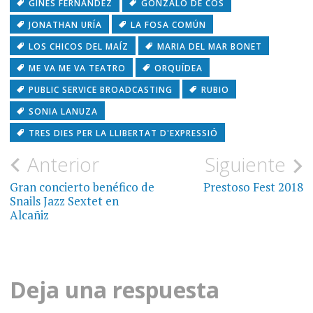
GINÉS FERNÁNDEZ
GONZALO DE COS
JONATHAN URÍA
LA FOSA COMÚN
LOS CHICOS DEL MAÍZ
MARIA DEL MAR BONET
ME VA ME VA TEATRO
ORQUÍDEA
PUBLIC SERVICE BROADCASTING
RUBIO
SONIA LANUZA
TRES DIES PER LA LLIBERTAT D'EXPRESSIÓ
Navegación
Anterior
Siguiente
de
Gran concierto benéfico de
Prestoso Fest 2018
Snails Jazz Sextet en
entradas
Alcañiz
Deja una respuesta