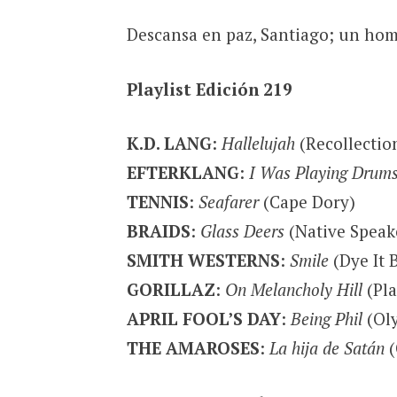
Descansa en paz, Santiago; un ho
Playlist Edición 219
K.D. LANG
:
Hallelujah
(Recollectio
EFTERKLANG
:
I Was Playing Drum
TENNIS
:
Seafarer
(Cape Dory)
BRAIDS
:
Glass Deers
(Native Speak
SMITH WESTERNS
:
Smile
(Dye It 
GORILLAZ
:
On Melancholy Hill
(Pla
APRIL FOOL’S DAY
:
Being Phil
(Ol
THE AMAROSES
:
La hija de Satán
(