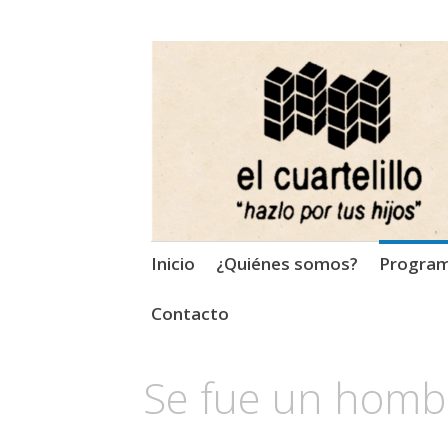
El Cuartelillo
Programa de radio de músi
Saltar
Inicio
¿Quiénes somos?
Progra
al
contenido
Contacto
Se fue un homb