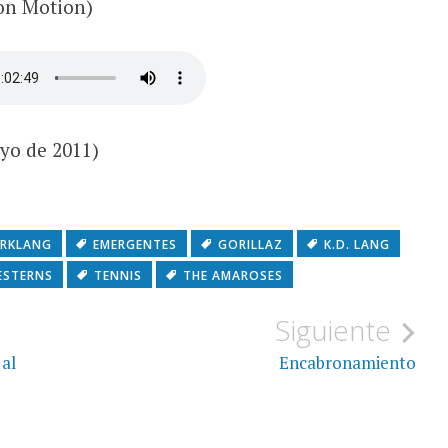
oon Motion)
ayo de 2011)
ERKLANG
EMERGENTES
GORILLAZ
K.D. LANG
ESTERNS
TENNIS
THE AMAROSES
Siguiente
 al
Encabronamiento