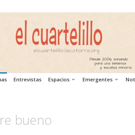
ca independiente. Podcast
mas
Entrevistas
Espacios
Emergentes
Not
re bueno