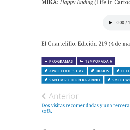
MIKA:
Happy Ending
(Life in Cart
El Cuartelillo. Edición 219 (4 de m
PROGRAMAS
TEMPORADA 6
APRIL FOOL'S DAY
BRAIDS
EFT
SANTIAGO HERRERA ARIÑO
SMITH W
Navegación
Anterior
de
Dos visitas recomendadas y una tercera
sofá.
entradas