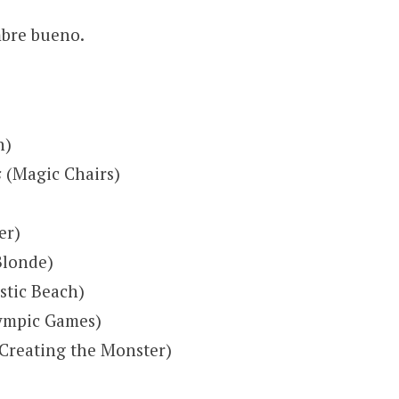
mbre bueno.
n)
s
(Magic Chairs)
er)
Blonde)
stic Beach)
ympic Games)
Creating the Monster)