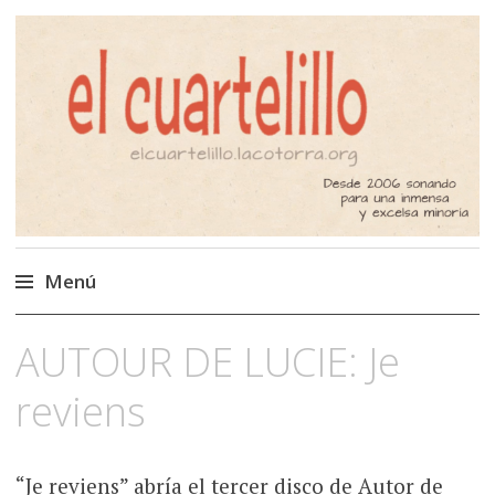
El Cuartelillo
Programa de radio de música
independiente. Podcast
Menú
Saltar
AUTOUR DE LUCIE: Je
al
contenido
reviens
“Je reviens” abría el tercer disco de Autor de