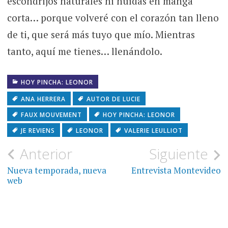
escondrijos naturales ni huídas en manga
corta… porque volveré con el corazón tan lleno
de ti, que será más tuyo que mío. Mientras
tanto, aquí me tienes… llenándolo.
HOY PINCHA: LEONOR
ANA HERRERA
AUTOR DE LUCIE
FAUX MOUVEMENT
HOY PINCHA: LEONOR
JE REVIENS
LEONOR
VALERIE LEULLIOT
Navegación
Anterior
Siguiente
de
Nueva temporada, nueva
Entrevista Montevideo
web
entradas