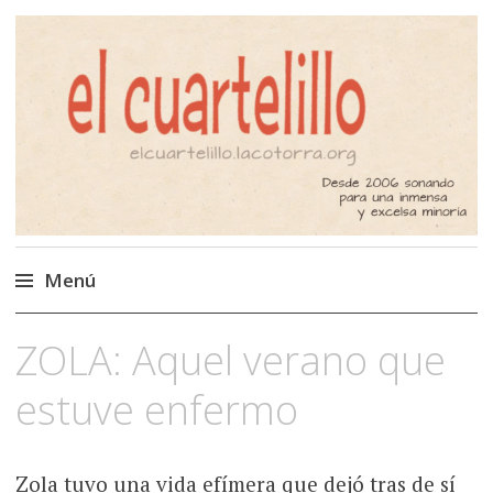
El Cuartelillo
Programa de radio de música
independiente. Podcast
Menú
Saltar
ZOLA: Aquel verano que
al
contenido
estuve enfermo
Zola tuvo una vida efímera que dejó tras de sí