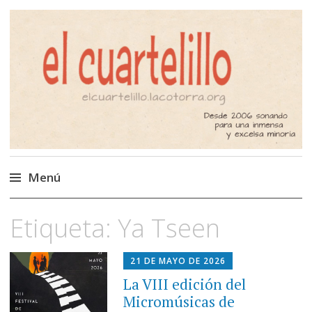
El Cuartelillo
Programa de radio de música
independiente. Podcast
Menú
Saltar
Etiqueta:
Ya Tseen
al
contenido
21 DE MAYO DE 2026
La VIII edición del
Micromúsicas de