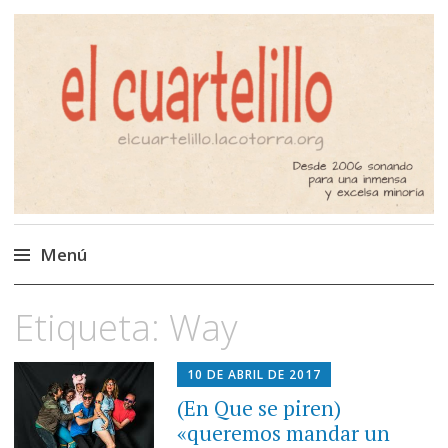
El Cuartelillo
Programa de radio de música
independiente. Podcast
Menú
Saltar
Etiqueta:
Way
al
contenido
10 DE ABRIL DE 2017
(En Que se piren)
«queremos mandar un