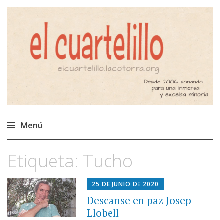
El Cuartelillo
Programa de radio de música
independiente. Podcast
Menú
Saltar
Etiqueta:
Tucho
al
contenido
25 DE JUNIO DE 2020
Descanse en paz Josep
Llobell