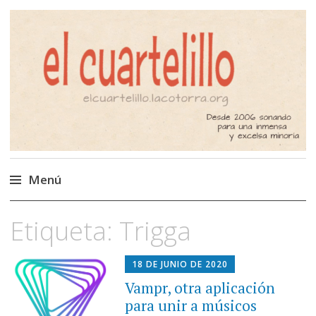
El Cuartelillo
Programa de radio de música
independiente. Podcast
Menú
Saltar
Etiqueta:
Trigga
al
contenido
18 DE JUNIO DE 2020
Vampr, otra aplicación
para unir a músicos