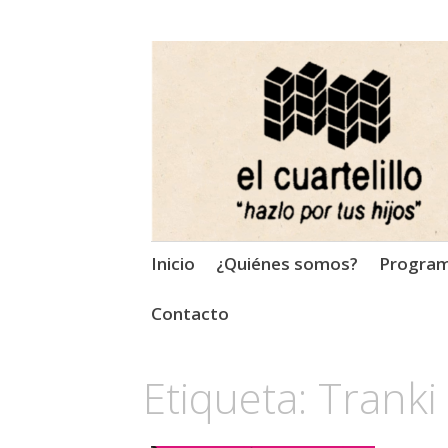
El Cuartelillo
Programa de radio de músi
Saltar
Inicio
¿Quiénes somos?
Progra
al
contenido
Contacto
Etiqueta:
Tranki