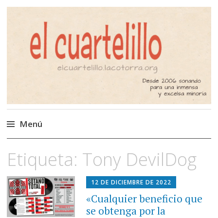
El Cuartelillo
Programa de radio de música
independiente. Podcast
Menú
Saltar
Etiqueta:
Tony DevilDog
al
contenido
12 DE DICIEMBRE DE 2022
«Cualquier beneficio que
se obtenga por la