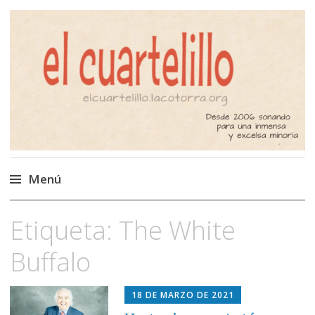
El Cuartelillo
Programa de radio de música
independiente. Podcast
Menú
Saltar
Etiqueta:
The White
al
contenido
Buffalo
18 DE MARZO DE 2021