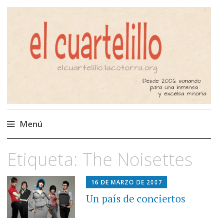
El Cuartelillo
Programa de radio de música
independiente. Podcast
Menú
Saltar
Etiqueta:
The Noisettes
al
contenido
16 DE MARZO DE 2007
Un país de conciertos