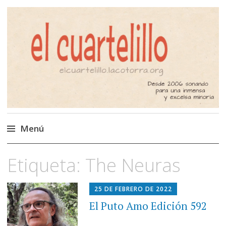
El Cuartelillo
Programa de radio de música
independiente. Podcast
Menú
Saltar
Etiqueta:
The Neuras
al
contenido
25 DE FEBRERO DE 2022
El Puto Amo Edición 592