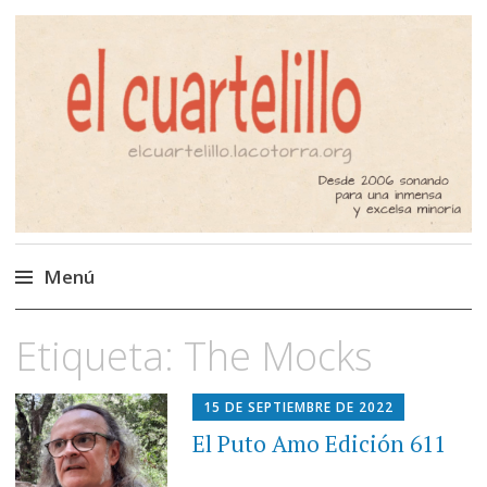
El Cuartelillo
Programa de radio de música
independiente. Podcast
Menú
Saltar
Etiqueta:
The Mocks
al
contenido
15 DE SEPTIEMBRE DE 2022
El Puto Amo Edición 611