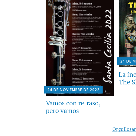
21 DE 
La inc
The S
24 DE NOVIEMBRE DE 2022
Vamos con retraso,
pero vamos
Orgullosa