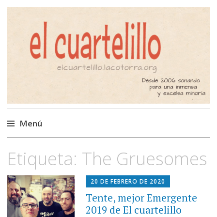
El Cuartelillo
Programa de radio de música
independiente. Podcast
Menú
Saltar
Etiqueta:
The Gruesomes
al
contenido
20 DE FEBRERO DE 2020
Tente, mejor Emergente
2019 de El cuartelillo