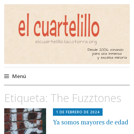
El Cuartelillo
Programa de radio de música
independiente. Podcast
Menú
Saltar
Etiqueta:
The Fuzztones
al
contenido
1 DE FEBRERO DE 2024
Ya somos mayores de edad