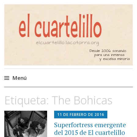
El Cuartelillo
Programa de radio de música
independiente. Podcast
Menú
Saltar
Etiqueta:
The Bohicas
al
contenido
11 DE FEBRERO DE 2016
Superfortress emergente
del 2015 de El cuartelillo