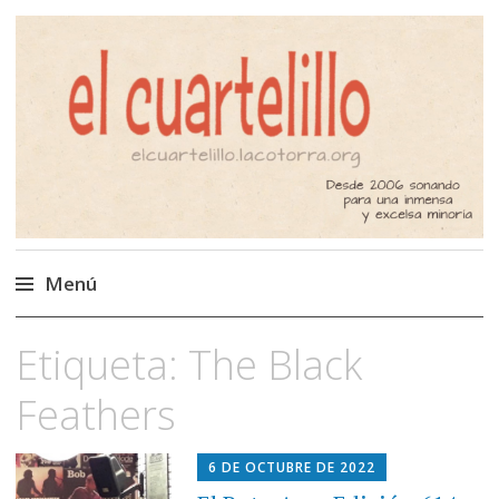
El Cuartelillo
Programa de radio de música
independiente. Podcast
Menú
Saltar
Etiqueta:
The Black
al
contenido
Feathers
6 DE OCTUBRE DE 2022