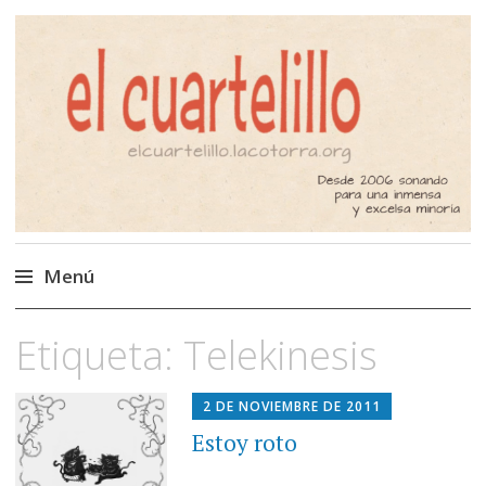
El Cuartelillo
Programa de radio de música
independiente. Podcast
Menú
Saltar
Etiqueta:
Telekinesis
al
contenido
2 DE NOVIEMBRE DE 2011
Estoy roto