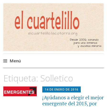
El Cuartelillo
Programa de radio de música
independiente. Podcast
Menú
Saltar
Etiqueta:
Solletico
al
contenido
14 DE ENERO DE 2016
¡Ayúdanos a elegir el mejor
emergente del 2015, por