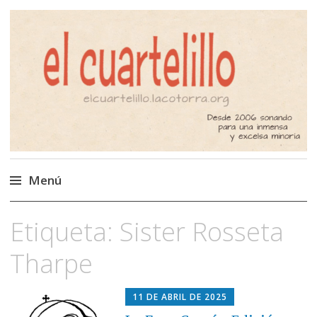
El Cuartelillo
Programa de radio de música
independiente. Podcast
Menú
Saltar
Etiqueta:
Sister Rosseta
al
contenido
Tharpe
11 DE ABRIL DE 2025