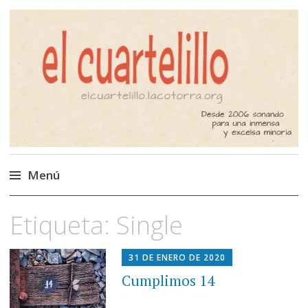
El Cuartelillo
Programa de radio de música
independiente. Podcast
Menú
Saltar
Etiqueta:
Single
al
contenido
31 DE ENERO DE 2020
Cumplimos 14