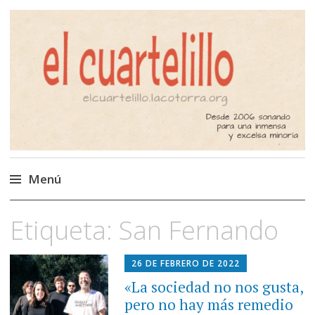
El Cuartelillo
Programa de radio de música
independiente. Podcast
Menú
Saltar
Etiqueta:
San Fernando
al
contenido
26 DE FEBRERO DE 2022
«La sociedad no nos gusta,
pero no hay más remedio