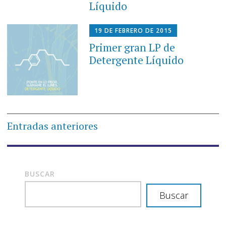
Líquido
19 DE FEBRERO DE 2015
Primer gran LP de
Detergente Líquido
Navegación
Entradas anteriores
de
entradas
BUSCAR
Buscar