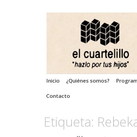
El Cuartelillo
Programa de radio de músi
Saltar
Inicio
¿Quiénes somos?
Progra
al
contenido
Contacto
Etiqueta:
Rebeka