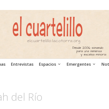
ca independiente. Podcast
mas
Entrevistas
Espacios
Emergentes
Not
h del Río