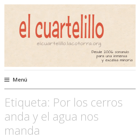
El Cuartelillo
Programa de radio de música
independiente. Podcast
Menú
Saltar
Etiqueta:
Por los cerros
al
contenido
anda y el agua nos
manda