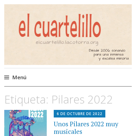
El Cuartelillo
Programa de radio de música
independiente. Podcast
Menú
Saltar
Etiqueta:
Pilares 2022
al
contenido
6 DE OCTUBRE DE 2022
Unos Pilares 2022 muy
musicales