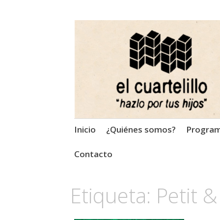
El Cuartelillo
Programa de radio de músi
Saltar
Inicio
¿Quiénes somos?
Progra
al
contenido
Contacto
Etiqueta:
Petit 