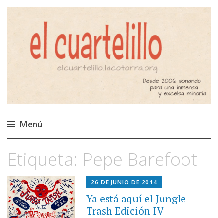
El Cuartelillo
Programa de radio de música
independiente. Podcast
Menú
Saltar
Etiqueta:
Pepe Barefoot
al
contenido
26 DE JUNIO DE 2014
Ya está aquí el Jungle
Trash Edición IV