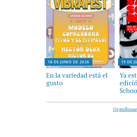
18 DE JUNIO DE 2026
19 DE J
En la variedad está el
Ya est
gusto
edici
Schoo
Orgullosa