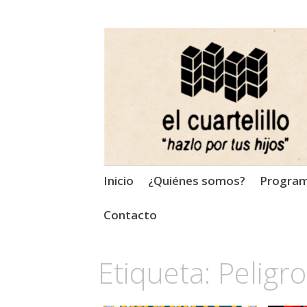
El Cuartelillo
Programa de radio de músi
Saltar
Inicio
¿Quiénes somos?
Progra
al
contenido
Contacto
Etiqueta:
Peligro