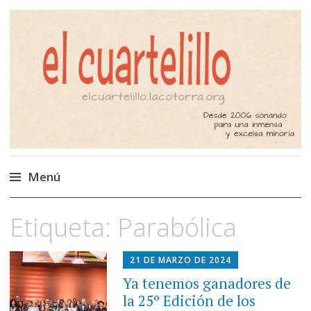
El Cuartelillo
Programa de radio de música
independiente. Podcast
Menú
Saltar
Etiqueta:
Parabólica
al
contenido
21 DE MARZO DE 2024
Ya tenemos ganadores de
la 25º Edición de los