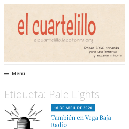
El Cuartelillo
Programa de radio de música
independiente. Podcast
Menú
Saltar
Etiqueta:
Pale Lights
al
contenido
16 DE ABRIL DE 2020
También en Vega Baja
Radio