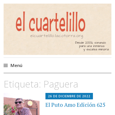
El Cuartelillo
Programa de radio de música
independiente. Podcast
Menú
Saltar
Etiqueta:
Paguera
al
contenido
26 DE DICIEMBRE DE 2022
El Puto Amo Edición 625