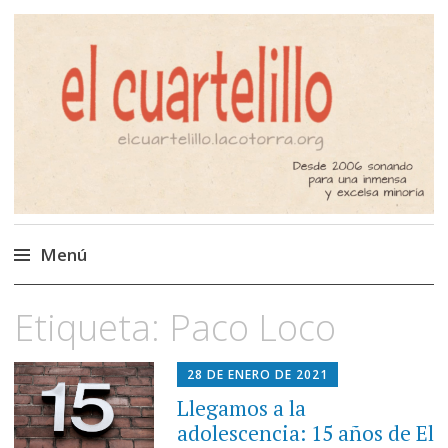
El Cuartelillo
Programa de radio de música
independiente. Podcast
Menú
Saltar
Etiqueta:
Paco Loco
al
contenido
28 DE ENERO DE 2021
Llegamos a la
adolescencia: 15 años de El