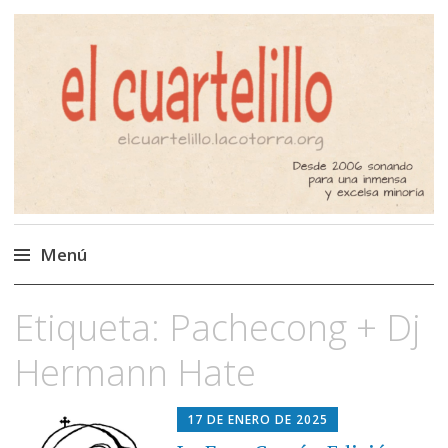
El Cuartelillo
Programa de radio de música
independiente. Podcast
Menú
Saltar
Etiqueta:
Pachecong + Dj
al
contenido
Hermann Hate
17 DE ENERO DE 2025