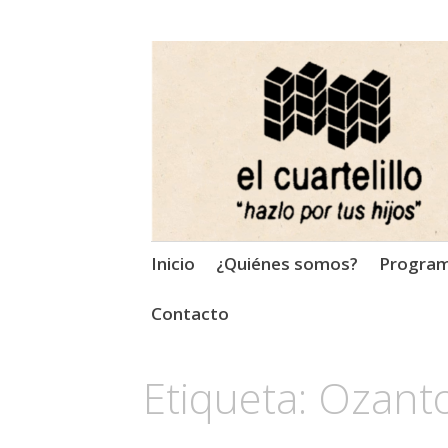
El Cuartelillo
Programa de radio de músi
Saltar
Inicio
¿Quiénes somos?
Progra
al
contenido
Contacto
Etiqueta:
Ozanto