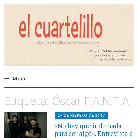
El Cuartelillo
Programa de radio de música
independiente. Podcast
Menú
Saltar
Etiqueta:
Óscar F.A.N.T.A
al
contenido
27 DE FEBRERO DE 2017
«No hay que ir de nada
para ser algo». Entrevista a