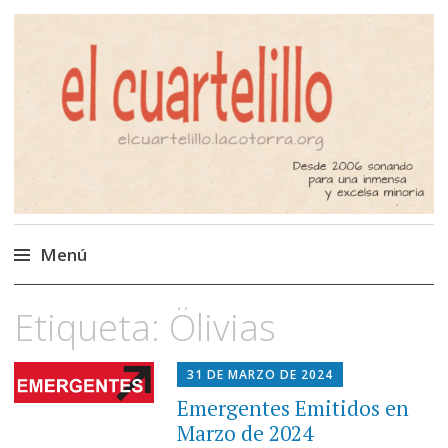
El Cuartelillo
Programa de radio de música
independiente. Podcast
Menú
Saltar
Etiqueta:
Ölivias
al
contenido
31 DE MARZO DE 2024
Emergentes Emitidos en
Marzo de 2024